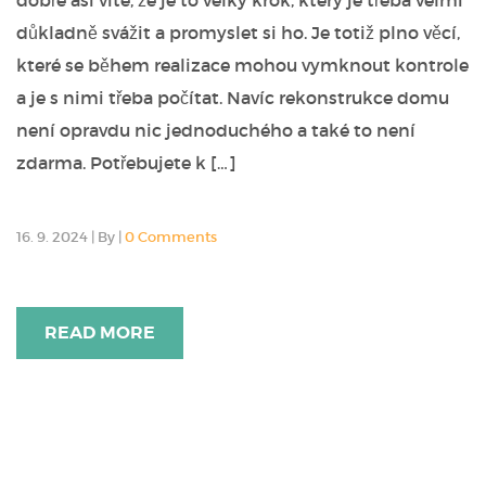
dobře asi víte, že je to velký krok, který je třeba velmi
důkladně svážit a promyslet si ho. Je totiž plno věcí,
které se během realizace mohou vymknout kontrole
a je s nimi třeba počítat. Navíc rekonstrukce domu
není opravdu nic jednoduchého a také to není
zdarma. Potřebujete k […]
16. 9. 2024
|
By
|
0 Comments
READ MORE