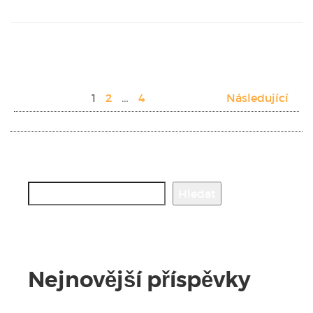
Stránkování
1
2
…
4
Následující
příspěvků
Hledat
Hledat
Nejnovější příspěvky