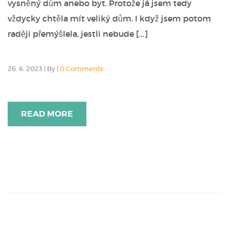
vysněný dům anebo byt. Protože já jsem tedy
vždycky chtěla mít veliký dům. I když jsem potom
raději přemýšlela, jestli nebude […]
26. 6. 2023
|
By
|
0 Comments
READ MORE