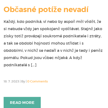
Občasné potíže nevadí
Každý, kdo podniká, ví nebo by aspoň měl vědět, že
si nebude vždy jen spokojeně vydělávat. Stejně jako
zisky totiž provázejí soukromé podnikatele i ztráty,
a tak se období hojnosti mohou střídat i s
obdobími, v nichž se nedaří a v nichž je tedy i peněz
pomálu. Pokud jsou vůbec nějaké. A když
podnikatelé s […]
18. 7. 2023
|
By
|
0 Comments
READ MORE