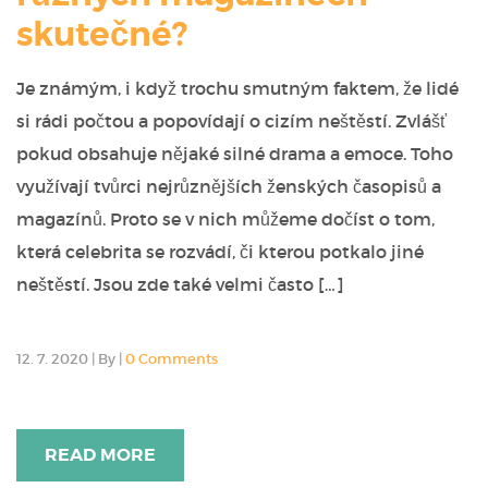
skutečné?
Je známým, i když trochu smutným faktem, že lidé
si rádi počtou a popovídají o cizím neštěstí. Zvlášť
pokud obsahuje nějaké silné drama a emoce. Toho
využívají tvůrci nejrůznějších ženských časopisů a
magazínů. Proto se v nich můžeme dočíst o tom,
která celebrita se rozvádí, či kterou potkalo jiné
neštěstí. Jsou zde také velmi často […]
12. 7. 2020
|
By
|
0 Comments
READ MORE