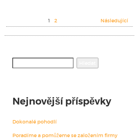
Stránkování
1
2
Následující
příspěvků
Hledat
Hledat
Nejnovější příspěvky
Dokonalé pohodlí
Poradíme a pomůžeme se založením firmy