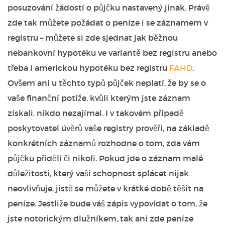
posuzování žádostí o půjčku nastavený jinak. Právě
zde tak můžete požádat o peníze i se záznamem v
registru – můžete si zde sjednat jak běžnou
nebankovní hypotéku ve variantě bez registru anebo
třeba i americkou hypotéku bez registru
FAHD
.
Ovšem ani u těchto typů půjček neplatí, že by se o
vaše finanční potíže, kvůli kterým jste záznam
získali, nikdo nezajímal. I v takovém případě
poskytovatel úvěrů vaše registry prověří, na základě
konkrétních záznamů rozhodne o tom, zda vám
půjčku přidělí či nikoli. Pokud jde o záznam malé
důležitosti, který vaši schopnost splácet nijak
neovlivňuje, jistě se můžete v krátké době těšit na
peníze. Jestliže bude váš zápis vypovídat o tom, že
jste notorickým dlužníkem, tak ani zde peníze