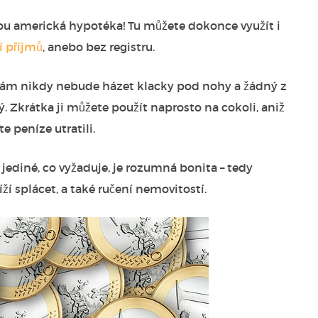
ou americká hypotéka! Tu můžete dokonce využít i
 příjmů
, anebo bez registru.
 vám nikdy nebude házet klacky pod nohy a žádný z
. Zkrátka ji můžete použít naprosto na cokoli, aniž
e peníze utratili.
 jediné, co vyžaduje, je rozumná bonita – tedy
ží splácet, a také ručení nemovitostí.