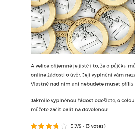
A velice příjemné je jistě i to, že o půjčku
online žádosti o úvěr. Její vyplnění vám nez
Vlastně nad ním ani nebudete muset příliš
Jakmile vyplněnou žádost odešlete, o celou 
můžete začít balit na dovolenou!
3.7/5 - (3 votes)