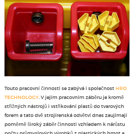
Touto pracovní činností se zabývá i společnost
HRO
TECHNOLOGY
. V jejím pracovním záběru je kromě
střižných nástrojů i vstřikování plastů do tvarových
forem a tato dvě strojírenská odvětví dnes zaujímají
poměrně široký záběr činnosti vzhledem k nárůstu
počtu průmyslových výrobků z plastických hmot a