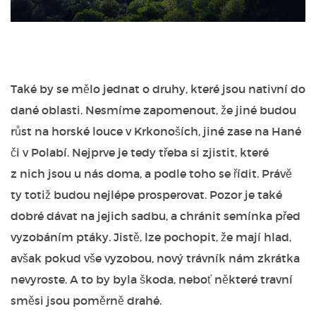
Také by se mělo jednat o druhy, které jsou nativní do
dané oblasti. Nesmíme zapomenout, že jiné budou
růst na horské louce v Krkonoších, jiné zase na Hané
či v Polabí. Nejprve je tedy třeba si zjistit, které
z nich jsou u nás doma, a podle toho se řídit. Právě
ty totiž budou nejlépe prosperovat.
Pozor je také
dobré dávat na jejich sadbu, a chránit semínka před
vyzobáním ptáky. Jistě, lze pochopit, že mají hlad,
avšak pokud vše vyzobou, nový trávník nám zkrátka
nevyroste. A to by byla škoda, neboť některé travní
směsi jsou poměrně drahé.