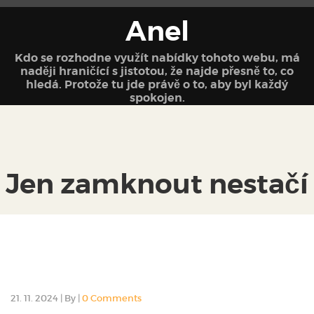
Anel
Kdo se rozhodne využít nabídky tohoto webu, má
naději hraničící s jistotou, že najde přesně to, co
hledá. Protože tu jde právě o to, aby byl každý
spokojen.
Jen zamknout nestačí
21. 11. 2024
|
By
|
0 Comments