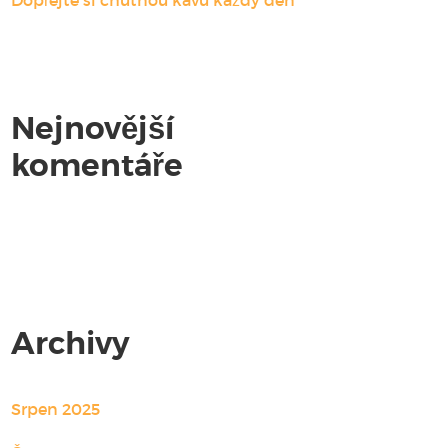
Dopřejte si chutnou kávu každý den
Nejnovější
komentáře
Žádné komentáře.
Archivy
Srpen 2025