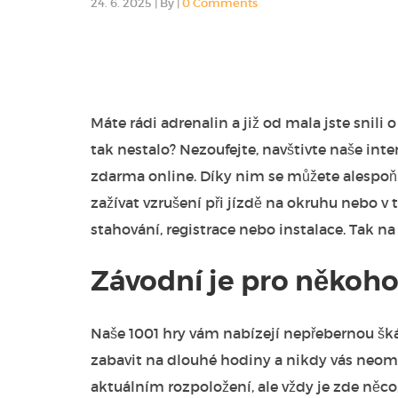
24. 6. 2025
|
By
|
0 Comments
Máte rádi adrenalin a již od mala jste snili
tak nestalo? Nezoufejte, navštivte naše int
zdarma online
. Díky nim se můžete alespoň 
zažívat vzrušení při jízdě na okruhu nebo v 
stahování, registrace nebo instalace. Tak na
Závodní je pro někoho
Naše 1001 hry vám nabízejí nepřebernou škál
zabavit na dlouhé hodiny a nikdy vás neomrz
aktuálním rozpoložení, ale vždy je zde něco