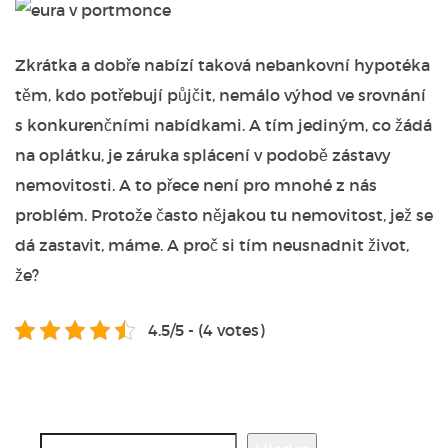
Zkrátka a dobře nabízí taková nebankovní hypotéka
těm, kdo potřebují půjčit, nemálo výhod ve srovnání
s konkurenčními nabídkami. A tím jediným, co žádá
na oplátku, je záruka splácení v podobě zástavy
nemovitosti. A to přece není pro mnohé z nás
problém. Protože často nějakou tu nemovitost, jež se
dá zastavit, máme. A proč si tím neusnadnit život,
že?
4.5/5 - (4 votes)
Hledat