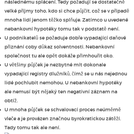
následnému splácení. Tedy požadují se dostatečně
velké příjmy toho, kdo si chce půjčit, což se v případě
mnoha lidí jenom těžko splňuje. Zatímco u uvedené
nebankovní hypotéky tomu tak v podstatě není.
U podnikatelů se požaduje dobře vypadající daňové
přiznání coby důkaz solventnosti. Nebankovní
společnost tu ale opět dokáže přimhouřit oko.
U většiny půjček je nezbytné mít dokonale
vypadající registry dlužníků, čímž se u nás nejednou
lidé pochlubit nemohou. U nebankovní hypotéky
ale nemusí být nějaký ten negativní záznam na
obtíž.
U mnoha půjček se schvalovací proces neúměrně
vleče a je provázen značnou byrokratickou zátěží.
Tady tomu tak ale není.