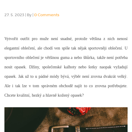
27. 5. 2023
|
By
|
0 Comments
Vytvořit outfit pro muže není snadné, protože většina z nich nenosí
elegantní oblečení, ale chodí ven spíše tak nějak sportovněji oblečení. U
sportovního oblečení je většinou guma a nebo šňůrka, takže není potřeba
nosit opasek. Džíny, společenské kalhoty nebo šotky naopak vyžadují
opasek. Jak už to u pádné módy bývá, výběr není zrovna dvakrát velký.
Ale i tak lze v tom správném obchodě najít to co zrovna potřebujete.
Chcete kvalitní, hezký a hlavně kožený opasek?