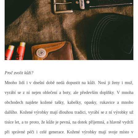
Proč zvolit kůži?
Mnoho lidí i v dnešní době nedá dopustit na kůži. Nosí ji ženy i muž,
vyrábí se z ní nejen oblečení a boty, ale především doplňky. V mnoha
obchodech najdete kožené tašky, kabelky, opasky, rukavice a mnoho
dalšího. Kožené výrobky mají dlouhou tradici, vyrábí se z ní výrobky už
tisíce let, a to proto, že kůže je pevná, na dotek příjemná, a hlavně vydrží
při správné péči i celé generace. Kožené výrobky mají svoje místo v