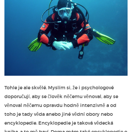
Tohle je ale skvělé. Myslím si, že i psychologové
doporučují, aby se člověk něčemu věnoval, aby se
věnoval něčemu opravdu hodně intenzivně a od
toho je tady věda anebo jiné vědní obory nebo
encyklopedie. Encyklopedie je taková vědecká
kniha, a to mě baví. Doma mám také encyklopedie o