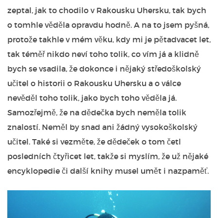
zeptal, jak to chodilo v Rakousku Uhersku, tak bych
o tomhle věděla opravdu hodně. A na to jsem pyšná,
protože takhle v mém věku, kdy mi je pětadvacet let,
tak téměř nikdo neví toho tolik, co vím já a klidně
bych se vsadila, že dokonce i nějaký středoškolský
učitel o historii o Rakousku Uhersku a o válce
nevěděl toho tolik, jako bych toho věděla já.
Samozřejmě, že na dědečka bych neměla tolik
znalostí. Neměl by snad ani žádný vysokoškolský
učitel. Také si vezměte, že dědeček o tom četl
posledních čtyřicet let, takže si myslím, že už nějaké
encyklopedie či další knihy musel umět i nazpaměť.