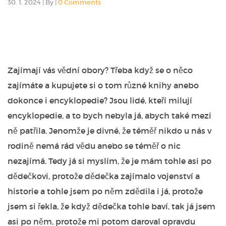
30. 1. 2024
|
By
|
0 Comments
Zajímají vás vědní obory? Třeba když se o něco
zajímáte a kupujete si o tom různé knihy anebo
dokonce i encyklopedie? Jsou lidé, kteří milují
encyklopedie, a to bych nebyla já, abych také mezi
ně patřila. Jenomže je divné, že téměř nikdo u nás v
rodině nemá rád vědu anebo se téměř o nic
nezajímá. Tedy já si myslím, že je mám tohle asi po
dědečkovi, protože dědečka zajímalo vojenství a
historie a tohle jsem po něm zdědila i já, protože
jsem si řekla, že když dědečka tohle baví, tak já jsem
asi po něm, protože mi potom daroval opravdu