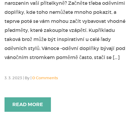
narozenin vaší přítelkyně? Začněte třeba oděvními
doplňky, kde toho nemůžete mnoho pokazit, a
teprve poté se vám mohou začít vybavovat vhodné
předměty, které zakoupíte vzápětí. Kupříkladu
taková brož může být inspirativní u celé řady
oděvních stylů. Vánoce -oděvní doplňky bývají pod
vánočním stromkem poměrně často, stačí se […]
3. 3. 2023
|
By
|
0 Comments
READ MORE