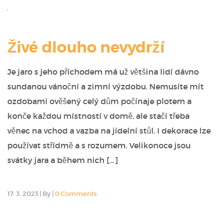
Živé dlouho nevydrží
Je jaro s jeho příchodem má už většina lidí dávno
sundanou vánoční a zimní výzdobu. Nemusíte mít
ozdobami ověšený celý dům počínaje plotem a
konče každou místností v domě, ale stačí třeba
věnec na vchod a vazba na jídelní stůl. I dekorace lze
používat střídmě a s rozumem. Velikonoce jsou
svátky jara a během nich […]
17. 3. 2023
|
By
|
0 Comments