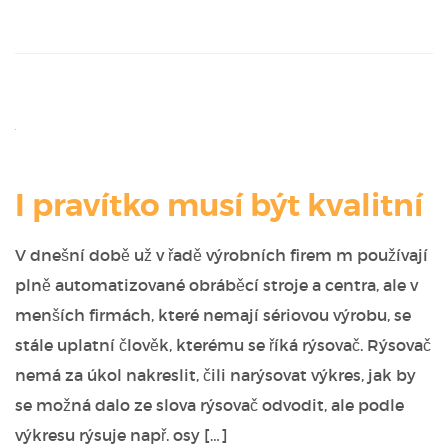
I pravítko musí být kvalitní
V dnešní době už v řadě výrobních firem m používají
plně automatizované obráběcí stroje a centra, ale v
menších firmách, které nemají sériovou výrobu, se
stále uplatní člověk, kterému se říká rýsovač. Rýsovač
nemá za úkol nakreslit, čili narýsovat výkres, jak by
se možná dalo ze slova rýsovač odvodit, ale podle
výkresu rýsuje např. osy […]