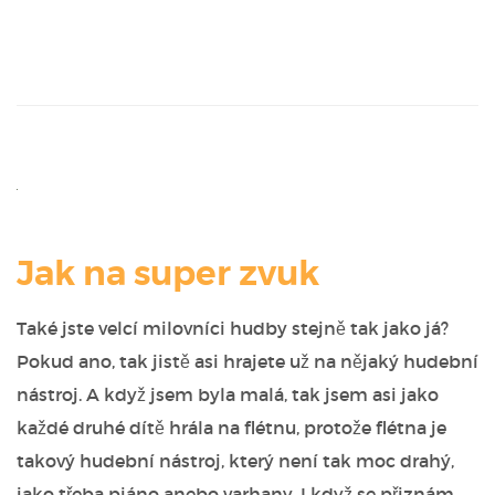
Jak na super zvuk
Také jste velcí milovníci hudby stejně tak jako já?
Pokud ano, tak jistě asi hrajete už na nějaký hudební
nástroj. A když jsem byla malá, tak jsem asi jako
každé druhé dítě hrála na flétnu, protože flétna je
takový hudební nástroj, který není tak moc drahý,
jako třeba piáno anebo varhany. I když se přiznám,