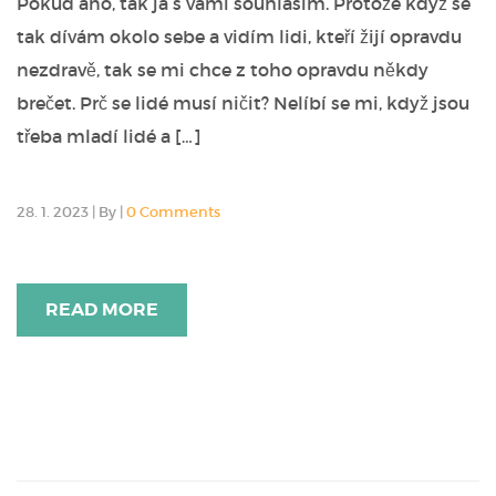
Pokud ano, tak já s vámi souhlasím. Protože když se
tak dívám okolo sebe a vidím lidi, kteří žijí opravdu
nezdravě, tak se mi chce z toho opravdu někdy
brečet. Prč se lidé musí ničit? Nelíbí se mi, když jsou
třeba mladí lidé a […]
28. 1. 2023
|
By
|
0 Comments
READ MORE