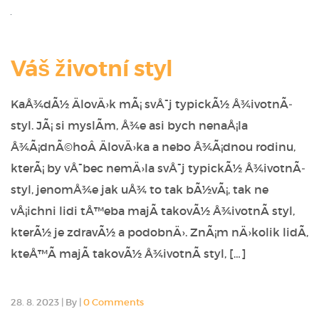
Váš životní styl
KaÅ¾dÃ½ ÄlovÄ›k mÃ¡ svÅ¯j typickÃ½ Å¾ivotnÃ­
styl. JÃ¡ si myslÃ­m, Å¾e asi bych nenaÅ¡la
Å¾Ã¡dnÃ©hoÂ ÄlovÄ›ka a nebo Å¾Ã¡dnou rodinu,
kterÃ¡ by vÅ¯bec nemÄ›la svÅ¯j typickÃ½ Å¾ivotnÃ­
styl, jenomÅ¾e jak uÅ¾ to tak bÃ½vÃ¡, tak ne
vÅ¡ichni lidi tÅ™eba majÃ­ takovÃ½ Å¾ivotnÃ­ styl,
kterÃ½ je zdravÃ½ a podobnÄ›. ZnÃ¡m nÄ›kolik lidÃ­,
kteÅ™Ã­ majÃ­ takovÃ½ Å¾ivotnÃ­ styl, […]
28. 8. 2023
|
By
|
0 Comments