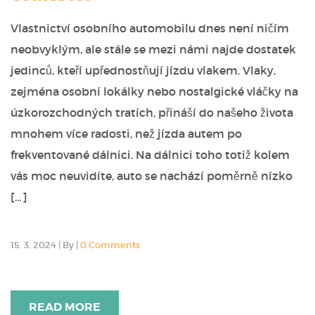
Vlastnictví osobního automobilu dnes není ničím
neobvyklým, ale stále se mezi námi najde dostatek
jedinců, kteří upřednostňují jízdu vlakem. Vlaky,
zejména osobní lokálky nebo nostalgické vláčky na
úzkorozchodných tratích, přináší do našeho života
mnohem více radosti, než jízda autem po
frekventované dálnici. Na dálnici toho totiž kolem
vás moc neuvidíte, auto se nachází poměrně nízko
[…]
15. 3. 2024
|
By
|
0 Comments
READ MORE