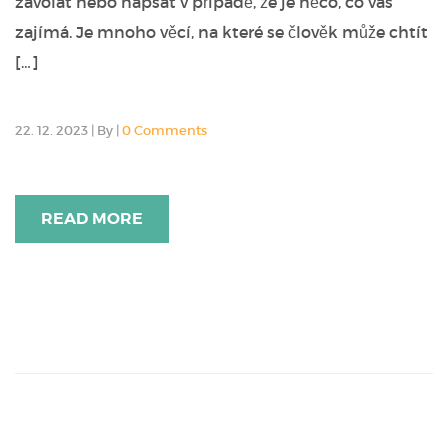
zavolat nebo napsat v případě, že je něco, co vás
zajímá. Je mnoho věcí, na které se člověk může chtít
[…]
22. 12. 2023
|
By
|
0 Comments
READ MORE